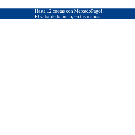
¡Hasta 12 cuotas con MercadoPago!
El valor de lo único, en tus manos.