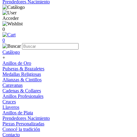
Prendedores Nacimiento
Acceder
0
0
Catálogo
+
Anillos de Oro
Pulseras & Brazaletes
Medallas Religiosas
Alianzas & Cintillos
Caravanas
Cadenas & Collares
Anillos Profesionales
Cruces
Llaveros
Anillos de Plata
Prendedores Nacimiento
Piezas Personalizadas
Conocé la tradición
Contacto