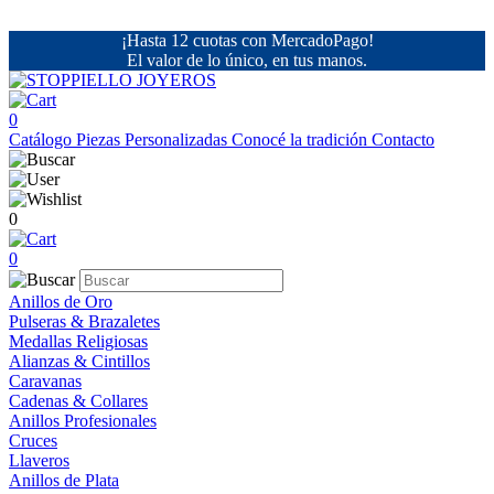
¡Hasta 12 cuotas con MercadoPago!
El valor de lo único, en tus manos.
0
Catálogo
Piezas Personalizadas
Conocé la tradición
Contacto
0
0
Anillos de Oro
Pulseras & Brazaletes
Medallas Religiosas
Alianzas & Cintillos
Caravanas
Cadenas & Collares
Anillos Profesionales
Cruces
Llaveros
Anillos de Plata