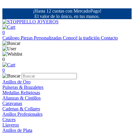
¡Hasta 12 cuotas con MercadoPago!
El valor de lo único, en tus manos.
0
Catálogo
Piezas Personalizadas
Conocé la tradición
Contacto
0
0
Anillos de Oro
Pulseras & Brazaletes
Medallas Religiosas
Alianzas & Cintillos
Caravanas
Cadenas & Collares
Anillos Profesionales
Cruces
Llaveros
Anillos de Plata