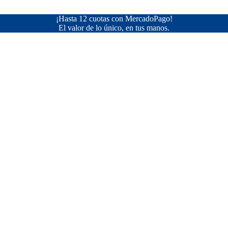
¡Hasta 12 cuotas con MercadoPago!
El valor de lo único, en tus manos.