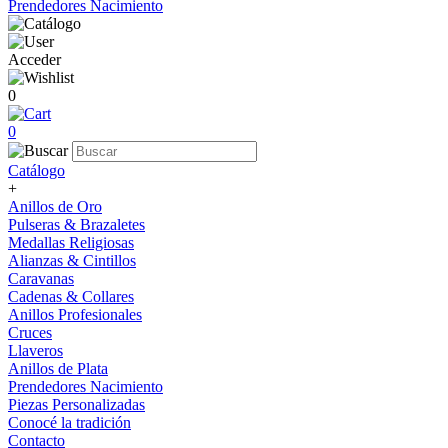
Prendedores Nacimiento
Acceder
0
0
Catálogo
+
Anillos de Oro
Pulseras & Brazaletes
Medallas Religiosas
Alianzas & Cintillos
Caravanas
Cadenas & Collares
Anillos Profesionales
Cruces
Llaveros
Anillos de Plata
Prendedores Nacimiento
Piezas Personalizadas
Conocé la tradición
Contacto