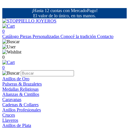
¡Hasta 12 cuotas con MercadoPago!
El valor de lo único, en tus manos.
0
Catálogo
Piezas Personalizadas
Conocé la tradición
Contacto
0
0
Anillos de Oro
Pulseras & Brazaletes
Medallas Religiosas
Alianzas & Cintillos
Caravanas
Cadenas & Collares
Anillos Profesionales
Cruces
Llaveros
Anillos de Plata