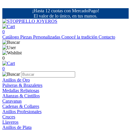
¡Hasta 12 cuotas con MercadoPago!
El valor de lo único, en tus manos.
0
Catálogo
Piezas Personalizadas
Conocé la tradición
Contacto
0
0
Anillos de Oro
Pulseras & Brazaletes
Medallas Religiosas
Alianzas & Cintillos
Caravanas
Cadenas & Collares
Anillos Profesionales
Cruces
Llaveros
Anillos de Plata