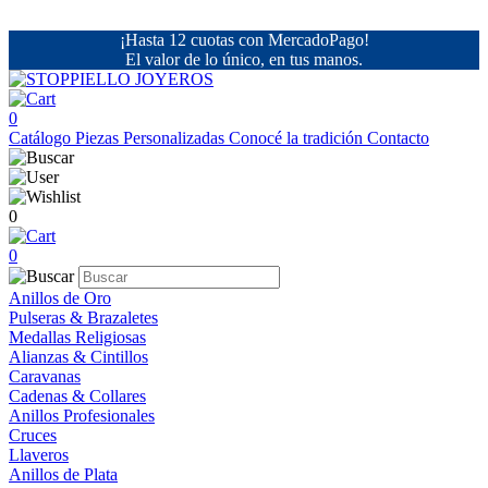
¡Hasta 12 cuotas con MercadoPago!
El valor de lo único, en tus manos.
0
Catálogo
Piezas Personalizadas
Conocé la tradición
Contacto
0
0
Anillos de Oro
Pulseras & Brazaletes
Medallas Religiosas
Alianzas & Cintillos
Caravanas
Cadenas & Collares
Anillos Profesionales
Cruces
Llaveros
Anillos de Plata