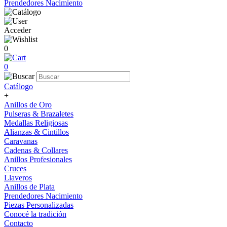
Prendedores Nacimiento
Acceder
0
0
Catálogo
+
Anillos de Oro
Pulseras & Brazaletes
Medallas Religiosas
Alianzas & Cintillos
Caravanas
Cadenas & Collares
Anillos Profesionales
Cruces
Llaveros
Anillos de Plata
Prendedores Nacimiento
Piezas Personalizadas
Conocé la tradición
Contacto