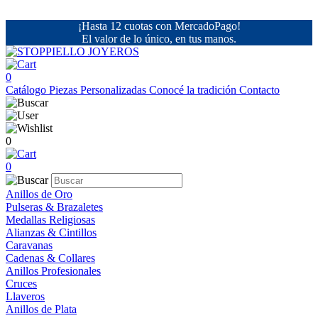
¡Hasta 12 cuotas con MercadoPago!
El valor de lo único, en tus manos.
0
Catálogo
Piezas Personalizadas
Conocé la tradición
Contacto
0
0
Anillos de Oro
Pulseras & Brazaletes
Medallas Religiosas
Alianzas & Cintillos
Caravanas
Cadenas & Collares
Anillos Profesionales
Cruces
Llaveros
Anillos de Plata