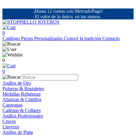
¡Hasta 12 cuotas con MercadoPago!
El valor de lo único, en tus manos.
0
Catálogo
Piezas Personalizadas
Conocé la tradición
Contacto
0
0
Anillos de Oro
Pulseras & Brazaletes
Medallas Religiosas
Alianzas & Cintillos
Caravanas
Cadenas & Collares
Anillos Profesionales
Cruces
Llaveros
Anillos de Plata