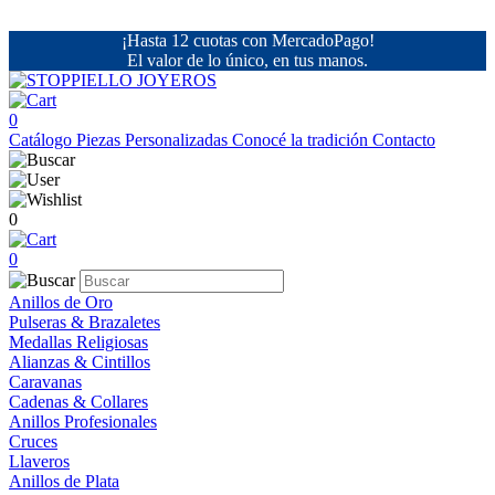
¡Hasta 12 cuotas con MercadoPago!
El valor de lo único, en tus manos.
0
Catálogo
Piezas Personalizadas
Conocé la tradición
Contacto
0
0
Anillos de Oro
Pulseras & Brazaletes
Medallas Religiosas
Alianzas & Cintillos
Caravanas
Cadenas & Collares
Anillos Profesionales
Cruces
Llaveros
Anillos de Plata